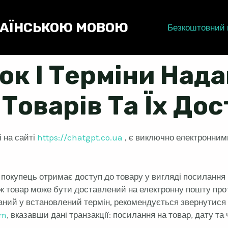
КРАЇНСЬКОЮ МОВОЮ
Безкоштовний 
к І Терміни Над
Товарів Та Їх До
 на сайті
https://chatgpt.co.ua
, є виключно електронним
окупець отримає доступ до товару у вигляді посилання на
ж товар може бути доставлений на електронну пошту про
маний у встановлений термін, рекомендується звернутися
om
, вказавши дані транзакції: посилання на товар, дату та