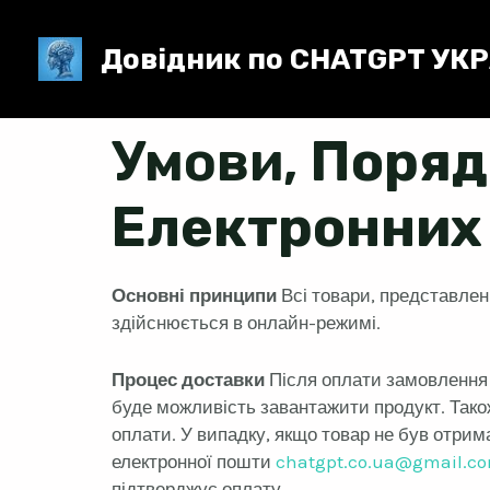
Перейти
до
Довідник по CHATGPT У
вмісту
Умови,
Порядо
Електронних 
Основні принципи
Всі товари, представлені
здійснюється в онлайн-режимі.
Процес доставки
Після оплати замовлення п
буде можливість завантажити продукт. Тако
оплати. У випадку, якщо товар не був отри
електронної пошти
chatgpt.co.ua@gmail.c
підтверджує оплату.