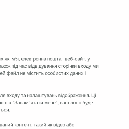
як ім’я, електронна пошта і веб-сайт, у
кож під час відвідування сторінки входу ми
ей файл не містить особистих даних і
ля входу та налаштувань відображення. Ці
опцію “Запам”ятати мене”, ваш логін буде
ться.
ваний контент, такий як відео або